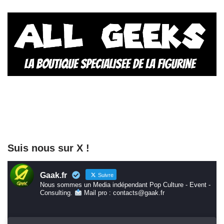
Suis nous sur X !
Gaak.fr
Suivre
Nous sommes un Media indépendant Pop Culture - Event -
Consulting.
Mail pro : contacts@gaak.fr