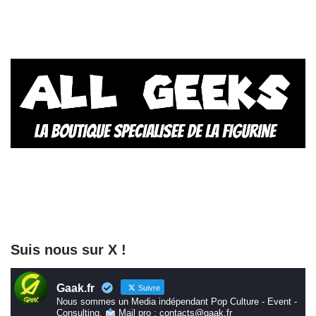
Suis nous sur X !
Gaak.fr
Suivre
Nous sommes un Media indépendant Pop Culture - Event -
Consulting.
Mail pro : contacts@gaak.fr