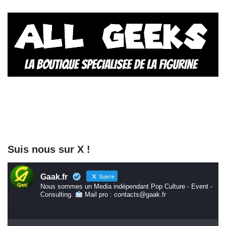
Suis nous sur X !
Gaak.fr
Suivre
Nous sommes un Media indépendant Pop Culture - Event -
Consulting.
Mail pro : contacts@gaak.fr