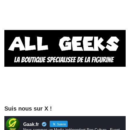
Suis nous sur X !
Gaak.fr
Suivre
Nous sommes un Media indépendant Pop Culture - Event -