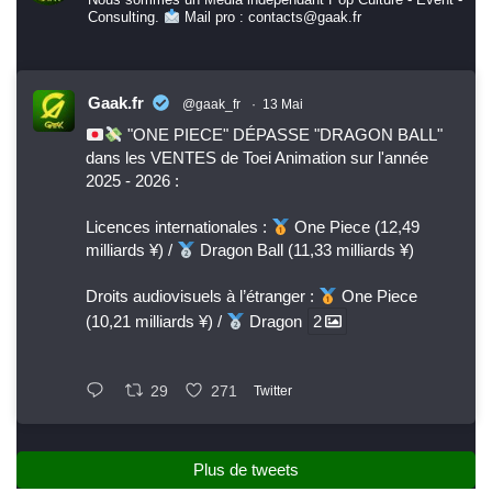
Consulting.
Mail pro : contacts@gaak.fr
Gaak.fr
@gaak_fr
·
13 Mai
"ONE PIECE" DÉPASSE "DRAGON BALL"
dans les VENTES de Toei Animation sur l'année
2025 - 2026 :
Licences internationales :
One Piece (12,49
milliards ¥) /
Dragon Ball (11,33 milliards ¥)
Droits audiovisuels à l’étranger :
One Piece
(10,21 milliards ¥) /
Dragon
2
29
271
Twitter
Plus de tweets