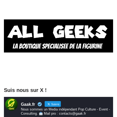
Suis nous sur X !
Gaak.fr
Suivre
Nous sommes un Media indépendant Pop Culture - Event -
Consulting.
Mail pro : contacts@gaak.fr