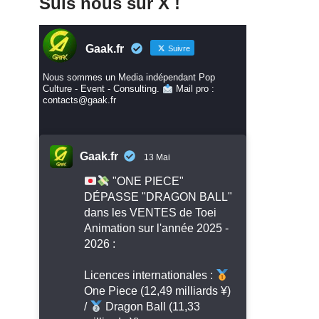
Suis nous sur X !
Gaak.fr
Suivre
Nous sommes un Media indépendant Pop
Culture - Event - Consulting.
Mail pro :
contacts@gaak.fr
Gaak.fr
13 Mai
"ONE PIECE"
DÉPASSE "DRAGON BALL"
dans les VENTES de Toei
Animation sur l'année 2025 -
2026 :
Licences internationales :
One Piece (12,49 milliards ¥)
/
Dragon Ball (11,33