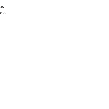
ous
alo.