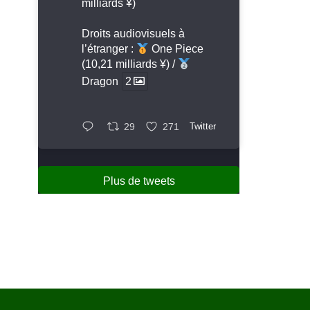
milliards ¥)
Droits audiovisuels à
l’étranger :
One Piece
(10,21 milliards ¥) /
Dragon
2
29
271
Twitter
Plus de tweets