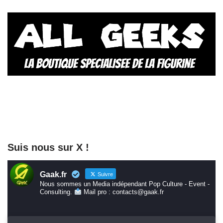
Suis nous sur X !
Gaak.fr
Suivre
Nous sommes un Media indépendant Pop Culture - Event -
Consulting.
Mail pro : contacts@gaak.fr