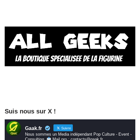
Suis nous sur X !
Gaak.fr
Suivre
Nous sommes un Media indépendant Pop Culture - Event -
Consulting.
Mail pro : contacts@gaak.fr