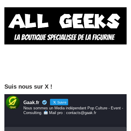
Suis nous sur X !
Gaak.fr
Suivre
Nous sommes un Media indépendant Pop Culture - Event -
Consulting.
Mail pro : contacts@gaak.fr