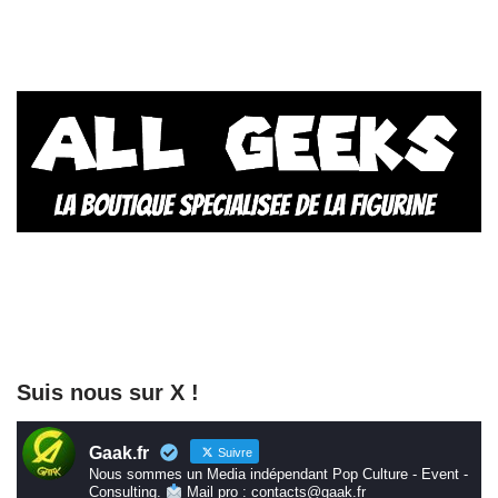
Suis nous sur X !
Gaak.fr
Suivre
Nous sommes un Media indépendant Pop Culture - Event -
Consulting.
Mail pro : contacts@gaak.fr