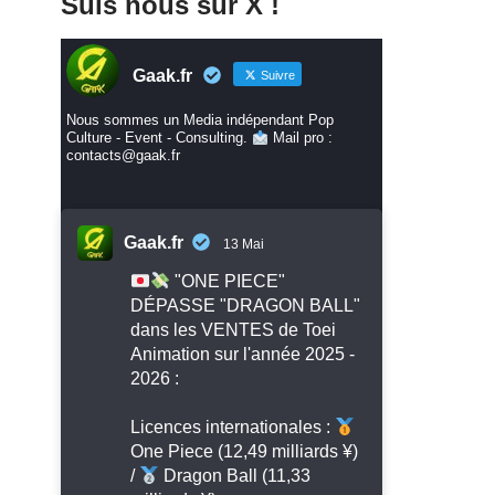
Suis nous sur X !
Gaak.fr
Suivre
Nous sommes un Media indépendant Pop
Culture - Event - Consulting.
Mail pro :
contacts@gaak.fr
Gaak.fr
13 Mai
"ONE PIECE"
DÉPASSE "DRAGON BALL"
dans les VENTES de Toei
Animation sur l'année 2025 -
2026 :
Licences internationales :
One Piece (12,49 milliards ¥)
/
Dragon Ball (11,33