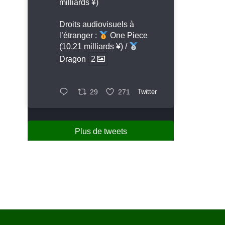
milliards ¥)
Droits audiovisuels à
l’étranger :
One Piece
(10,21 milliards ¥) /
Dragon
2
29
271
Twitter
Plus de tweets