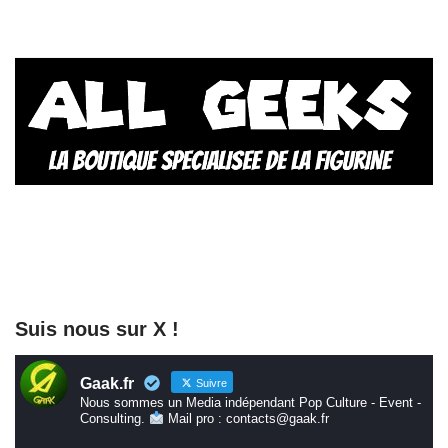
Suis nous sur X !
Gaak.fr
Suivre
Nous sommes un Media indépendant Pop Culture - Event -
Consulting.
Mail pro : contacts@gaak.fr