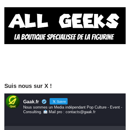
Suis nous sur X !
Gaak.fr
Suivre
Nous sommes un Media indépendant Pop Culture - Event -
Consulting.
Mail pro : contacts@gaak.fr