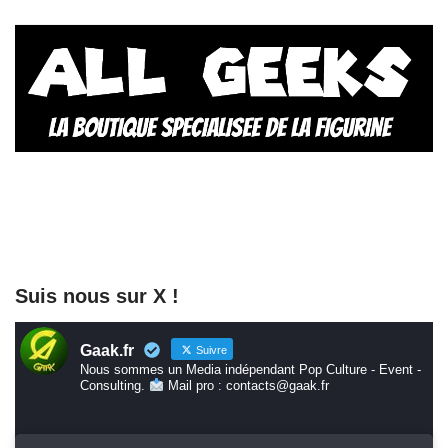
Suis nous sur X !
Gaak.fr
Suivre
Nous sommes un Media indépendant Pop Culture - Event -
Consulting.
Mail pro : contacts@gaak.fr