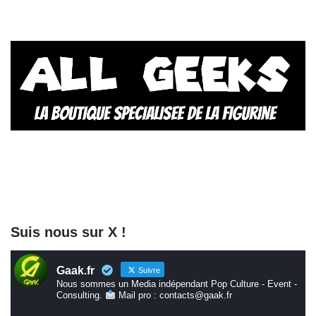
Suis nous sur X !
Gaak.fr
Suivre
Nous sommes un Media indépendant Pop Culture - Event -
Consulting.
Mail pro : contacts@gaak.fr