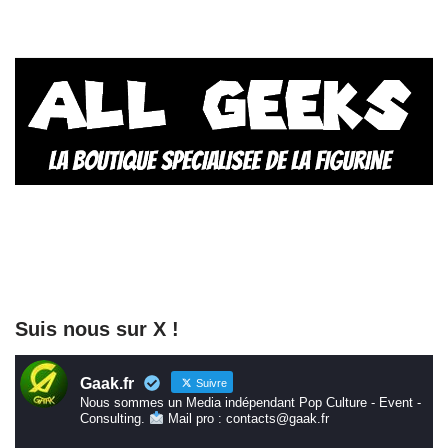
Suis nous sur X !
Gaak.fr
Suivre
Nous sommes un Media indépendant Pop Culture - Event -
Consulting.
Mail pro : contacts@gaak.fr