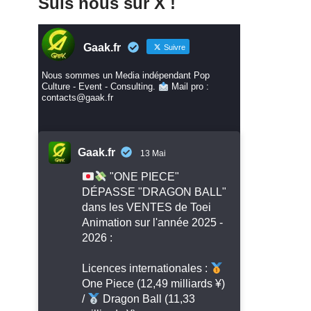
Suis nous sur X !
Gaak.fr
Suivre
Nous sommes un Media indépendant Pop
Culture - Event - Consulting.
Mail pro :
contacts@gaak.fr
Gaak.fr
13 Mai
"ONE PIECE"
DÉPASSE "DRAGON BALL"
dans les VENTES de Toei
Animation sur l'année 2025 -
2026 :
Licences internationales :
One Piece (12,49 milliards ¥)
/
Dragon Ball (11,33