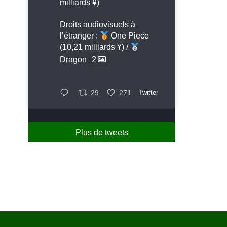
milliards ¥)
Droits audiovisuels à
l’étranger :
One Piece
(10,21 milliards ¥) /
Dragon
2
29
271
Twitter
Plus de tweets