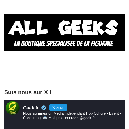
Suis nous sur X !
Gaak.fr
Suivre
Nous sommes un Media indépendant Pop Culture - Event -
Consulting.
Mail pro : contacts@gaak.fr