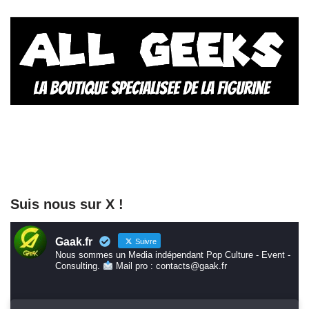
Suis nous sur X !
Gaak.fr
Suivre
Nous sommes un Media indépendant Pop Culture - Event -
Consulting.
Mail pro : contacts@gaak.fr