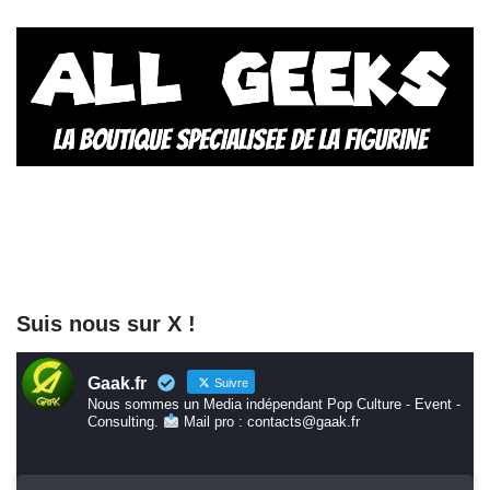
Suis nous sur X !
Gaak.fr
Suivre
Nous sommes un Media indépendant Pop Culture - Event -
Consulting.
Mail pro : contacts@gaak.fr