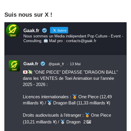
Suis nous sur X !
Gaak.fr
Suivre
Nous sommes un Media indépendant Pop Culture - Event -
Consulting.
Mail pro : contacts@gaak.fr
Gaak.fr
@gaak_fr
·
13 Mai
"ONE PIECE" DÉPASSE "DRAGON BALL"
dans les VENTES de Toei Animation sur l'année
2025 - 2026 :
Licences internationales :
One Piece (12,49
milliards ¥) /
Dragon Ball (11,33 milliards ¥)
Droits audiovisuels à l’étranger :
One Piece
(10,21 milliards ¥) /
Dragon
2