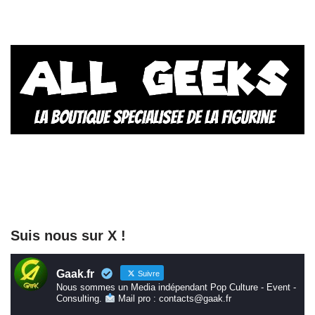
Suis nous sur X !
Gaak.fr
Suivre
Nous sommes un Media indépendant Pop Culture - Event -
Consulting.
Mail pro : contacts@gaak.fr