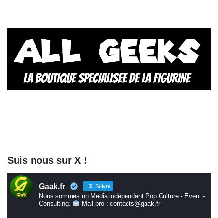
Suis nous sur X !
Gaak.fr
Suivre
Nous sommes un Media indépendant Pop Culture - Event -
Consulting.
Mail pro : contacts@gaak.fr