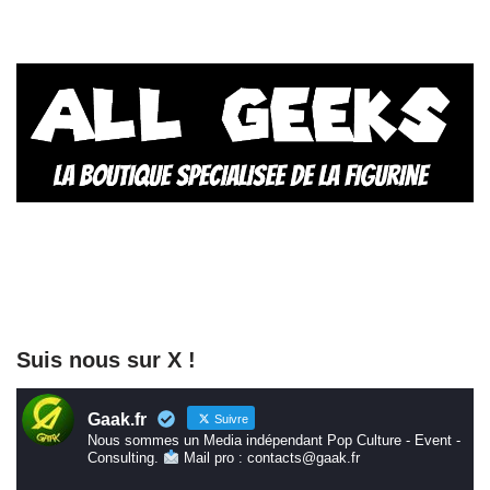
Suis nous sur X !
Gaak.fr
Suivre
Nous sommes un Media indépendant Pop Culture - Event -
Consulting.
Mail pro : contacts@gaak.fr