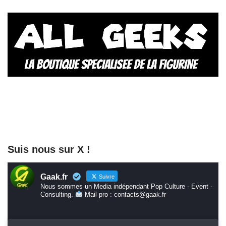
Suis nous sur X !
Gaak.fr
Suivre
Nous sommes un Media indépendant Pop Culture - Event -
Consulting.
Mail pro : contacts@gaak.fr