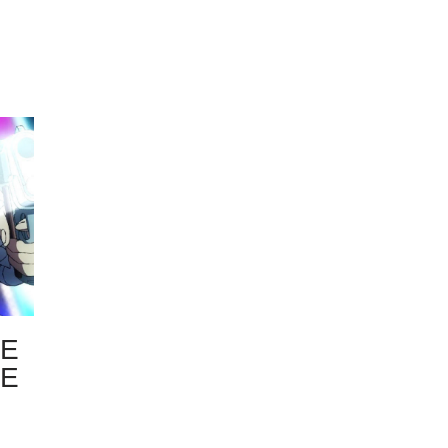
ME
DE