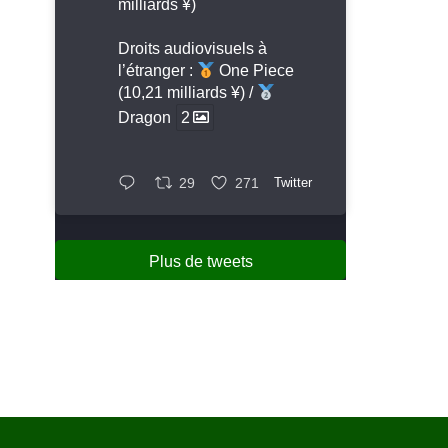
milliards ¥)
Droits audiovisuels à
l’étranger :
One Piece
(10,21 milliards ¥) /
Dragon
2
29
271
Twitter
Plus de tweets