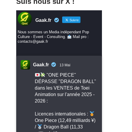
Suis nous sur X !
Gaak.fr
Suivre
Nous sommes un Media indépendant Pop
Culture - Event - Consulting.
Mail pro :
contacts@gaak.fr
Gaak.fr
13 Mai
"ONE PIECE"
DÉPASSE "DRAGON BALL"
dans les VENTES de Toei
Animation sur l'année 2025 -
2026 :
Licences internationales :
One Piece (12,49 milliards ¥)
/
Dragon Ball (11,33