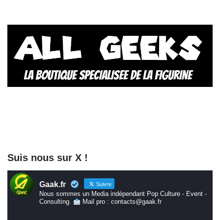
Suis nous sur X !
Gaak.fr
Suivre
Nous sommes un Media indépendant Pop Culture - Event -
Consulting.
Mail pro : contacts@gaak.fr