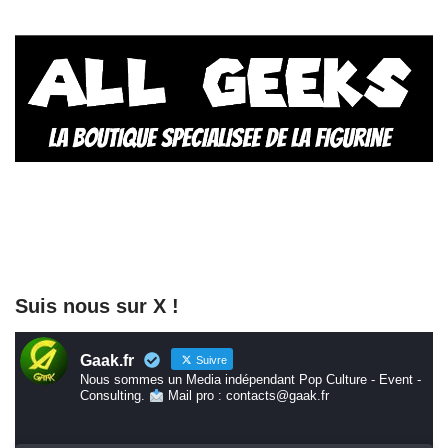
Suis nous sur X !
Gaak.fr
Suivre
Nous sommes un Media indépendant Pop Culture - Event -
Consulting.
Mail pro : contacts@gaak.fr