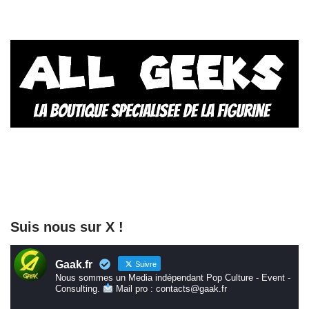
Suis nous sur X !
Gaak.fr
Suivre
Nous sommes un Media indépendant Pop Culture - Event -
Consulting.
Mail pro : contacts@gaak.fr