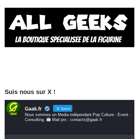
Suis nous sur X !
Gaak.fr
Suivre
Nous sommes un Media indépendant Pop Culture - Event -
Consulting.
Mail pro : contacts@gaak.fr