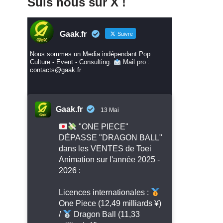
Suis nous sur X !
Gaak.fr
Suivre
Nous sommes un Media indépendant Pop
Culture - Event - Consulting.
Mail pro :
contacts@gaak.fr
Gaak.fr
13 Mai
"ONE PIECE"
DÉPASSE "DRAGON BALL"
dans les VENTES de Toei
Animation sur l'année 2025 -
2026 :
Licences internationales :
One Piece (12,49 milliards ¥)
/
Dragon Ball (11,33