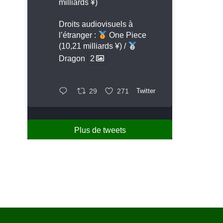
milliards ¥)
Droits audiovisuels à
l’étranger :
One Piece
(10,21 milliards ¥) /
Dragon
2
29
271
Twitter
Plus de tweets