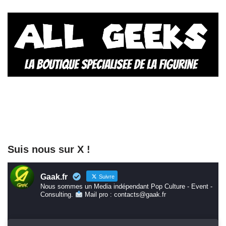
Suis nous sur X !
Gaak.fr
Suivre
Nous sommes un Media indépendant Pop Culture - Event -
Consulting.
Mail pro : contacts@gaak.fr