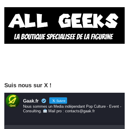
Suis nous sur X !
Gaak.fr
Suivre
Nous sommes un Media indépendant Pop Culture - Event -
Consulting.
Mail pro : contacts@gaak.fr