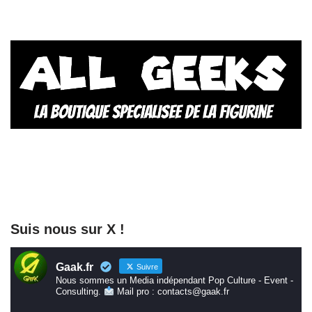
Suis nous sur X !
Gaak.fr
Suivre
Nous sommes un Media indépendant Pop Culture - Event -
Consulting.
Mail pro : contacts@gaak.fr