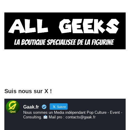
Suis nous sur X !
Gaak.fr
Suivre
Nous sommes un Media indépendant Pop Culture - Event -
Consulting.
Mail pro : contacts@gaak.fr