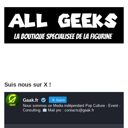
Suis nous sur X !
Gaak.fr
Suivre
Nous sommes un Media indépendant Pop Culture - Event -
Consulting.
Mail pro : contacts@gaak.fr