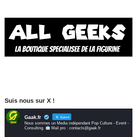
Suis nous sur X !
Gaak.fr
Suivre
Nous sommes un Media indépendant Pop Culture - Event -
Consulting.
Mail pro : contacts@gaak.fr