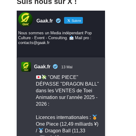
Suis nous sur X !
Gaak.fr
Suivre
Nous sommes un Media indépendant Pop
Culture - Event - Consulting.
Mail pro :
contacts@gaak.fr
Gaak.fr
13 Mai
"ONE PIECE"
DÉPASSE "DRAGON BALL"
dans les VENTES de Toei
Animation sur l'année 2025 -
2026 :
Licences internationales :
One Piece (12,49 milliards ¥)
/
Dragon Ball (11,33