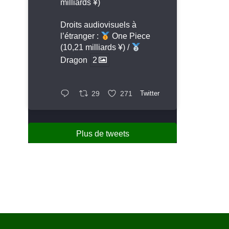
milliards ¥)
Droits audiovisuels à
l’étranger :
One Piece
(10,21 milliards ¥) /
Dragon
2
29
271
Twitter
Plus de tweets