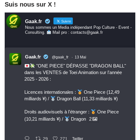
Suis nous sur X !
Gaak.fr
Suivre
Nous sommes un Media indépendant Pop Culture - Event -
Consulting.
Mail pro : contacts@gaak.fr
Gaak.fr
@gaak_fr
·
13 Mai
"ONE PIECE" DÉPASSE "DRAGON BALL"
dans les VENTES de Toei Animation sur l'année
2025 - 2026 :
Licences internationales :
One Piece (12,49
milliards ¥) /
Dragon Ball (11,33 milliards ¥)
Droits audiovisuels à l’étranger :
One Piece
(10,21 milliards ¥) /
Dragon
2
29
271
Twitter