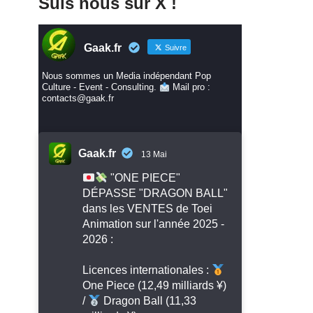
Suis nous sur X !
Gaak.fr
Suivre
Nous sommes un Media indépendant Pop
Culture - Event - Consulting.
Mail pro :
contacts@gaak.fr
Gaak.fr
13 Mai
"ONE PIECE"
DÉPASSE "DRAGON BALL"
dans les VENTES de Toei
Animation sur l'année 2025 -
2026 :
Licences internationales :
One Piece (12,49 milliards ¥)
/
Dragon Ball (11,33