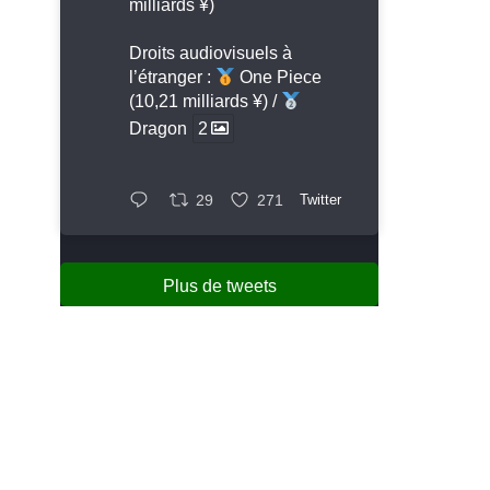
milliards ¥)
Droits audiovisuels à
l’étranger :
One Piece
(10,21 milliards ¥) /
Dragon
2
29
271
Twitter
Plus de tweets