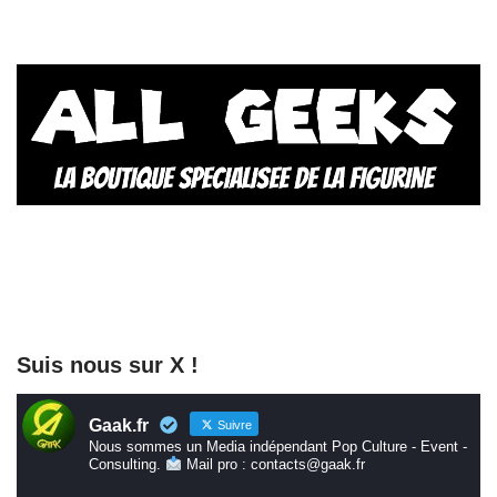
Suis nous sur X !
Gaak.fr
Suivre
Nous sommes un Media indépendant Pop Culture - Event -
Consulting.
Mail pro : contacts@gaak.fr