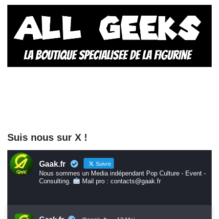
Suis nous sur X !
Gaak.fr
Suivre
Nous sommes un Media indépendant Pop Culture - Event -
Consulting.
Mail pro : contacts@gaak.fr