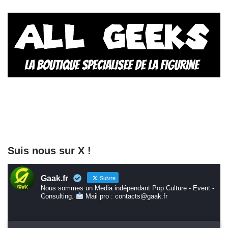
Suis nous sur X !
Gaak.fr
Suivre
Nous sommes un Media indépendant Pop Culture - Event -
Consulting.
Mail pro : contacts@gaak.fr