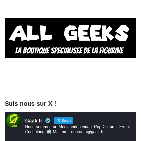
Suis nous sur X !
Gaak.fr
Suivre
Nous sommes un Media indépendant Pop Culture - Event -
Consulting.
Mail pro : contacts@gaak.fr