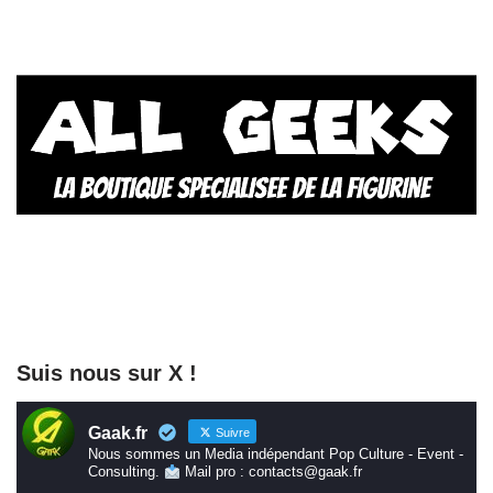
Suis nous sur X !
Gaak.fr
Suivre
Nous sommes un Media indépendant Pop Culture - Event -
Consulting.
Mail pro : contacts@gaak.fr