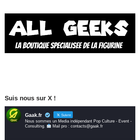
Suis nous sur X !
Gaak.fr
Suivre
Nous sommes un Media indépendant Pop Culture - Event -
Consulting.
Mail pro : contacts@gaak.fr