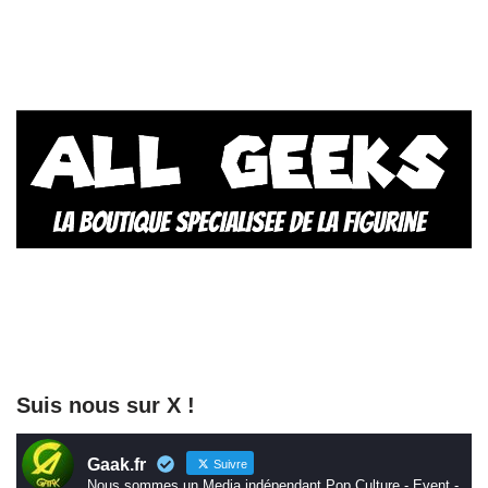
Suis nous sur X !
Gaak.fr
Suivre
Nous sommes un Media indépendant Pop Culture - Event -