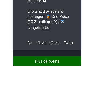
milliards ¥)
Droits audiovisuels à
l’étranger :
One Piece
(10,21 milliards ¥) /
Dragon
2
29
271
Twitter
Plus de tweets