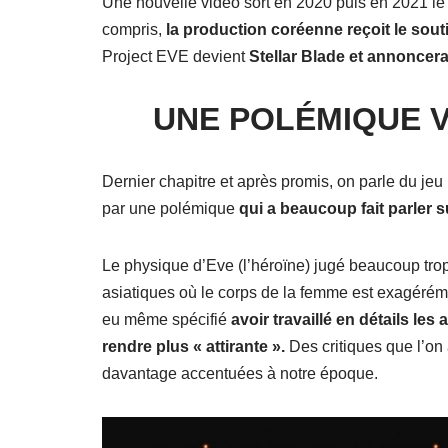
Une nouvelle vidéo sort en 2020 puis en 2021 le 
compris,
la production coréenne reçoit le sou
Project EVE devient
Stellar Blade et annoncera 
UNE POLÉMIQUE V
Dernier chapitre et après promis, on parle du je
par une polémique
qui a beaucoup fait parler s
Le physique d’Eve (l’héroïne) jugé beaucoup trop 
asiatiques où le corps de la femme est exagéréme
eu même spécifié
avoir travaillé en détails les 
rendre plus « attirante ».
Des critiques que l’on 
davantage accentuées à notre époque.