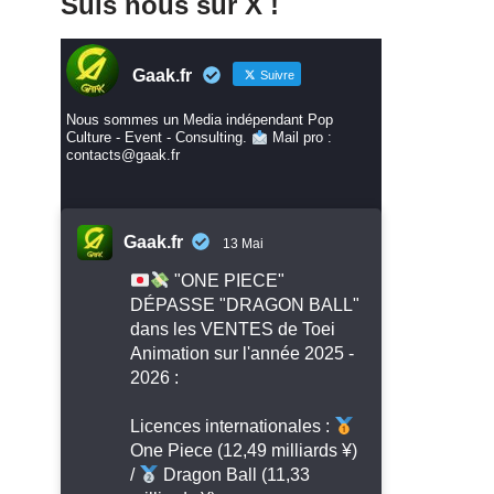
Suis nous sur X !
Gaak.fr
Suivre
Nous sommes un Media indépendant Pop
Culture - Event - Consulting.
Mail pro :
contacts@gaak.fr
Gaak.fr
13 Mai
"ONE PIECE"
DÉPASSE "DRAGON BALL"
dans les VENTES de Toei
Animation sur l'année 2025 -
2026 :
Licences internationales :
One Piece (12,49 milliards ¥)
/
Dragon Ball (11,33