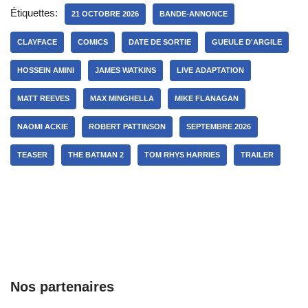
Étiquettes:
21 OCTOBRE 2026
BANDE-ANNONCE
CLAYFACE
COMICS
DATE DE SORTIE
GUEULE D'ARGILE
HOSSEIN AMINI
JAMES WATKINS
LIVE ADAPTATION
MATT REEVES
MAX MINGHELLA
MIKE FLANAGAN
NAOMI ACKIE
ROBERT PATTINSON
SEPTEMBRE 2026
TEASER
THE BATMAN 2
TOM RHYS HARRIES
TRAILER
Nos partenaires