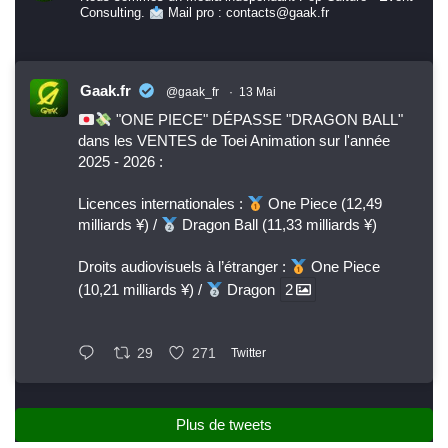
Consulting.
Mail pro : contacts@gaak.fr
Gaak.fr
@gaak_fr
·
13 Mai
"ONE PIECE" DÉPASSE "DRAGON BALL"
dans les VENTES de Toei Animation sur l'année
2025 - 2026 :
Licences internationales :
One Piece (12,49
milliards ¥) /
Dragon Ball (11,33 milliards ¥)
Droits audiovisuels à l’étranger :
One Piece
(10,21 milliards ¥) /
Dragon
2
29
271
Twitter
Plus de tweets