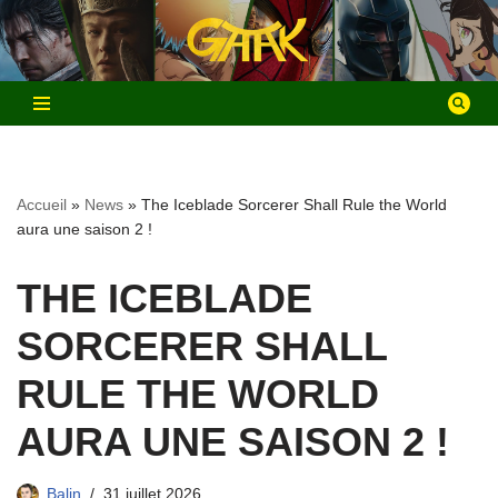
Aller
au
contenu
Accueil
»
News
»
The Iceblade Sorcerer Shall Rule the World
aura une saison 2 !
THE ICEBLADE
SORCERER SHALL
RULE THE WORLD
AURA UNE SAISON 2 !
Balin
31 juillet 2026