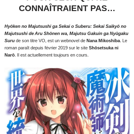
CONNAÎTRAIENT PAS…
Hyōken no Majutsushi ga Sekai o Suberu: Sekai Saikyō no
Majutsushi de Aru Shōnen wa, Majutsu Gakuin ga Nyūgaku
Suru
de son titre VO, est un webnovel de
Nana Mikoshiba
. Le
roman paraît depuis février 2019 sur le site
Shōsetsuka ni
Narō
. Il est actuellement toujours en cours.