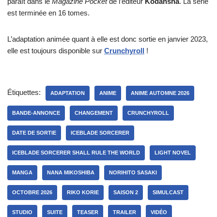
paraît dans le
Magazine Pocket
de l’éditeur
Kodansha
. La série
est terminée en 16 tomes.
L’adaptation animée quant à elle est donc sortie en janvier 2023,
elle est toujours disponible sur
Crunchyroll
!
Étiquettes:
ADAPTATION
ANIME
ANIME AUTOMNE 2026
BANDE-ANNONCE
CHANGEMENT
CRUNCHYROLL
DATE DE SORTIE
ICEBLADE SORCERER
ICEBLADE SORCERER SHALL RULE THE WORLD
LIGHT NOVEL
MANGA
NANA MIKOSHIBA
NORIHITO SASAKI
OCTOBRE 2026
RIKO KORIE
SAISON 2
SIMULCAST
STUDIO
SUITE
TEASER
TRAILER
VIDÉO